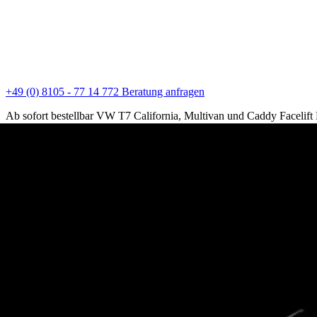
+49 (0) 8105 - 77 14 772
Beratung anfragen
Ab sofort bestellbar VW T7 California, Multivan und Caddy Facelift
Elektrofahrzeuge verschiedener Hersteller lieferbar auf direkte Anf