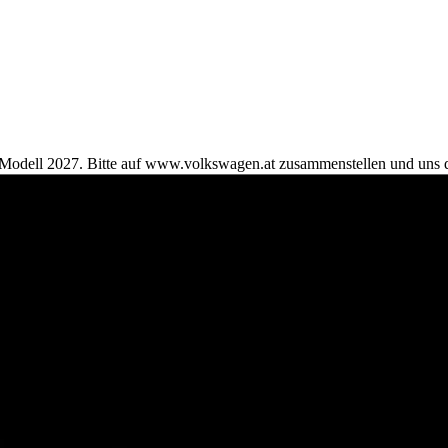
 Modell 2027. Bitte auf www.volkswagen.at zusammenstellen und uns d
rage. Auf Lager VW T7 California Hybrid 4 Motion finden Sie auf der 